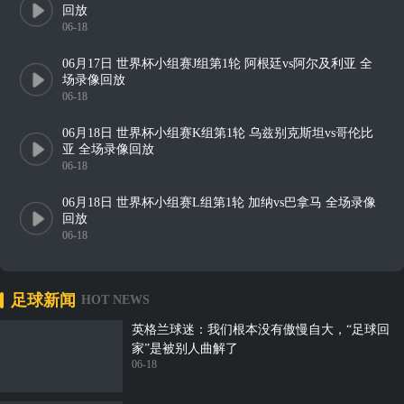
回放
06-18
06月17日 世界杯小组赛J组第1轮 阿根廷vs阿尔及利亚 全
场录像回放
06-18
06月18日 世界杯小组赛K组第1轮 乌兹别克斯坦vs哥伦比
亚 全场录像回放
06-18
06月18日 世界杯小组赛L组第1轮 加纳vs巴拿马 全场录像
回放
06-18
足球新闻
HOT NEWS
英格兰球迷：我们根本没有傲慢自大，“足球回
家”是被别人曲解了
06-18