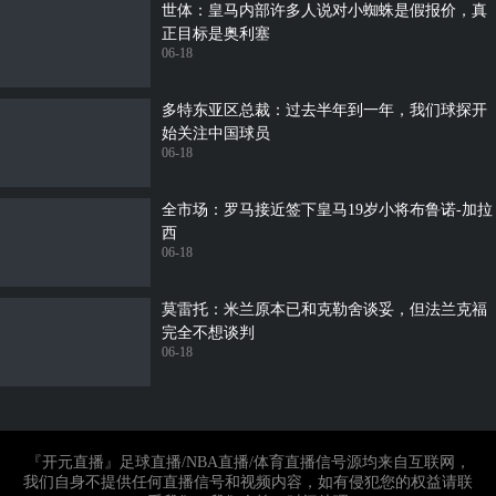
世体：皇马内部许多人说对小蜘蛛是假报价，真
正目标是奥利塞
06-18
多特东亚区总裁：过去半年到一年，我们球探开
始关注中国球员
06-18
全市场：罗马接近签下皇马19岁小将布鲁诺-加拉
西
06-18
莫雷托：米兰原本已和克勒舍谈妥，但法兰克福
完全不想谈判
06-18
『开元直播』足球直播/NBA直播/体育直播信号源均来自互联网，
我们自身不提供任何直播信号和视频内容，如有侵犯您的权益请联