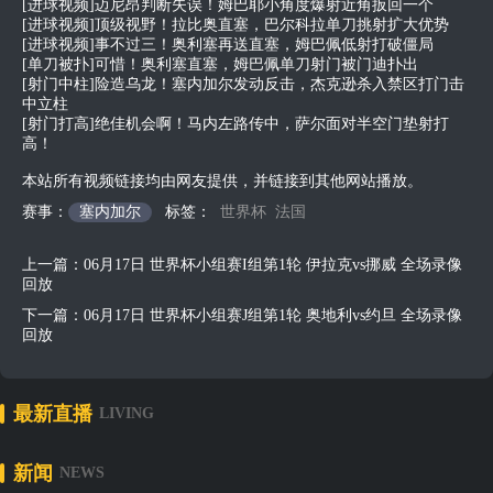
[进球视频]迈尼昂判断失误！姆巴耶小角度爆射近角扳回一个
[进球视频]顶级视野！拉比奥直塞，巴尔科拉单刀挑射扩大优势
[进球视频]事不过三！奥利塞再送直塞，姆巴佩低射打破僵局
[单刀被扑]可惜！奥利塞直塞，姆巴佩单刀射门被门迪扑出
[射门中柱]险造乌龙！塞内加尔发动反击，杰克逊杀入禁区打门击
中立柱
[射门打高]绝佳机会啊！马内左路传中，萨尔面对半空门垫射打
高！
本站所有视频链接均由网友提供，并链接到其他网站播放。
赛事：
塞内加尔
标签：
世界杯
法国
上一篇：
06月17日 世界杯小组赛I组第1轮 伊拉克vs挪威 全场录像
回放
下一篇：
06月17日 世界杯小组赛J组第1轮 奥地利vs约旦 全场录像
回放
最新直播
LIVING
新闻
NEWS