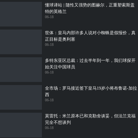
懂球译站 | 随性又强势的图赫尔，正重塑索斯盖
特的英格兰
06-18
世体：皇马内部许多人说对小蜘蛛是假报价，真
正目标是奥利塞
06-18
多特东亚区总裁：过去半年到一年，我们球探开
始关注中国球员
06-18
全市场：罗马接近签下皇马19岁小将布鲁诺-加拉
西
06-18
莫雷托：米兰原本已和克勒舍谈妥，但法兰克福
完全不想谈判
06-18