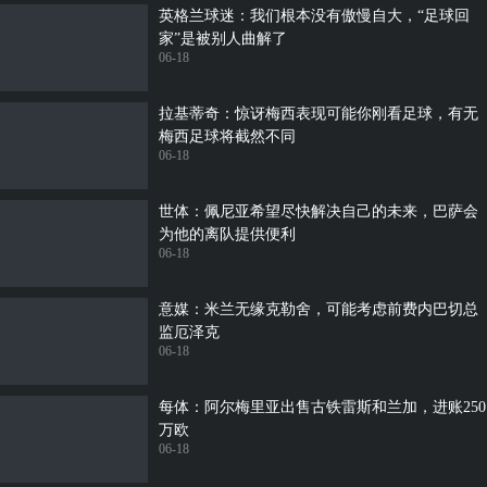
英格兰球迷：我们根本没有傲慢自大，“足球回
家”是被别人曲解了
06-18
拉基蒂奇：惊讶梅西表现可能你刚看足球，有无
梅西足球将截然不同
06-18
世体：佩尼亚希望尽快解决自己的未来，巴萨会
为他的离队提供便利
06-18
意媒：米兰无缘克勒舍，可能考虑前费内巴切总
监厄泽克
06-18
每体：阿尔梅里亚出售古铁雷斯和兰加，进账250
万欧
06-18