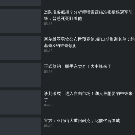
29队准备截胡？分析师曝雷霆瞄准密歇根冠军前
锋：普总死死盯着他
06-18
塞尔维亚男篮公布世预赛第3窗口期集训名单：约
基奇&约维奇领衔
06-18
正式签约！联手东契奇！大中锋来了
06-18
谈判破裂！进入自由市场！湖人最想要的中锋来
了
06-18
官方：亚历山大重回耐克，此前代言匡威
06-18