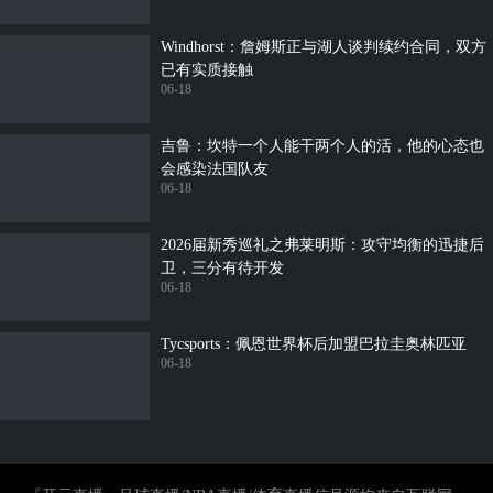
Windhorst：詹姆斯正与湖人谈判续约合同，双方
已有实质接触
06-18
吉鲁：坎特一个人能干两个人的活，他的心态也
会感染法国队友
06-18
2026届新秀巡礼之弗莱明斯：攻守均衡的迅捷后
卫，三分有待开发
06-18
Tycsports：佩恩世界杯后加盟巴拉圭奥林匹亚
06-18