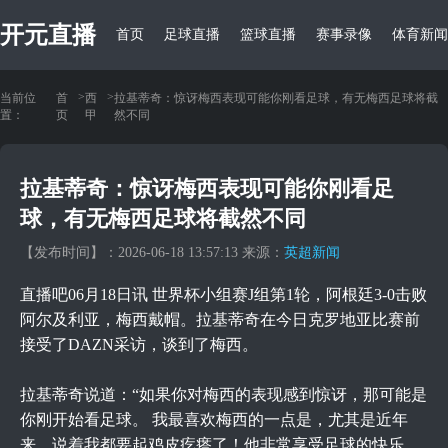
开元直播
首页
足球直播
篮球直播
赛事录像
体育新闻
>
>
当前位
首
西
拉基蒂奇：惊讶梅西表现可能你刚看足球，有无梅西足球将截
置：
页
甲
然不同
拉基蒂奇：惊讶梅西表现可能你刚看足
球，有无梅西足球将截然不同
【发布时间】：2026-06-18 13:57:13 来源：
英超新闻
直播吧06月18日讯 世界杯小组赛J组第1轮，阿根廷3-0击败
阿尔及利亚，梅西戴帽。拉基蒂奇在今日克罗地亚比赛前
接受了DAZN采访，谈到了梅西。
拉基蒂奇说道：“如果你对梅西的表现感到惊讶，那可能是
你刚开始看足球。 我最喜欢梅西的一点是，尤其是近年
来，说着我都要起鸡皮疙瘩了！他非常享受足球的快乐，