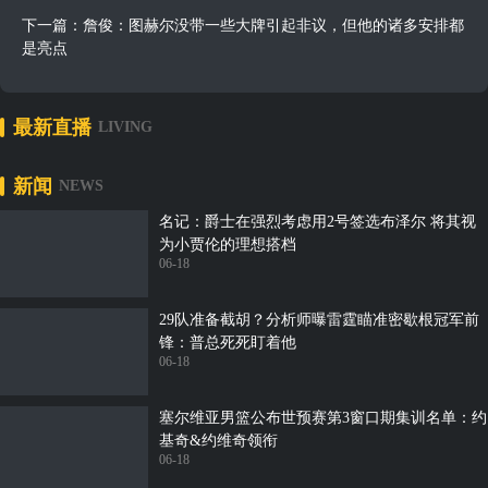
下一篇：
詹俊：图赫尔没带一些大牌引起非议，但他的诸多安排都
是亮点
最新直播
LIVING
新闻
NEWS
名记：爵士在强烈考虑用2号签选布泽尔 将其视
为小贾伦的理想搭档
06-18
29队准备截胡？分析师曝雷霆瞄准密歇根冠军前
锋：普总死死盯着他
06-18
塞尔维亚男篮公布世预赛第3窗口期集训名单：约
基奇&约维奇领衔
06-18