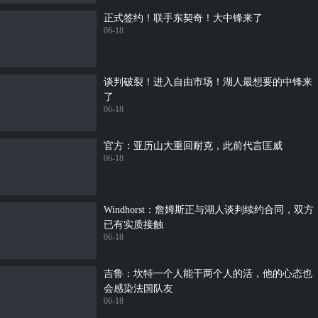
正式签约！联手东契奇！大中锋来了
06-18
谈判破裂！进入自由市场！湖人最想要的中锋来
了
06-18
官方：亚历山大重回耐克，此前代言匡威
06-18
Windhorst：詹姆斯正与湖人谈判续约合同，双方
已有实质接触
06-18
吉鲁：坎特一个人能干两个人的活，他的心态也
会感染法国队友
06-18