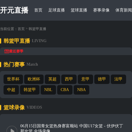
开元直播
首页
足球直播
篮球直播
赛事录像
体育新闻
>
当前位置：
首页
韩篮甲直播
韩篮甲直播
LIVING
最近赛季
热门赛事
Match
世界杯
欧洲杯
英超
西甲
意甲
德甲
法甲
中超
韩篮甲
NBL
CBA
NBA
篮球录像
VIDEOS
06月15日国青女篮热身赛富顺站 中国U17女篮 - 伏伊伏丁
那女篮 全场录像