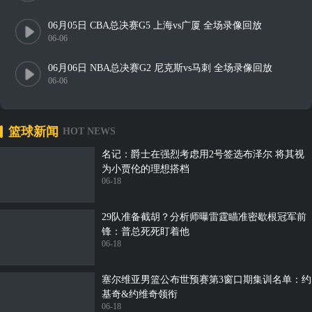
06月05日 CBA总决赛G5 上海vs广厦 全场录像回放
06-06
06月06日 NBA总决赛G2 尼克斯vs马刺 全场录像回放
06-06
篮球新闻
HOT NEWS
名记：爵士在强烈考虑用2号签选布泽尔 将其视
为小贾伦的理想搭档
06-18
29队准备截胡？分析师曝雷霆瞄准密歇根冠军前
锋：普总死死盯着他
06-18
塞尔维亚男篮公布世预赛第3窗口期集训名单：约
基奇&约维奇领衔
06-18