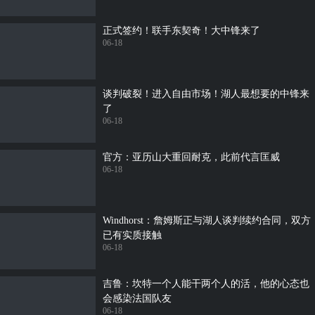
正式签约！联手东契奇！大中锋来了
06-18
谈判破裂！进入自由市场！湖人最想要的中锋来
了
06-18
官方：亚历山大重回耐克，此前代言匡威
06-18
Windhorst：詹姆斯正与湖人谈判续约合同，双方
已有实质接触
06-18
吉鲁：坎特一个人能干两个人的活，他的心态也
会感染法国队友
06-18