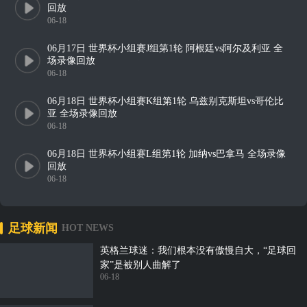
回放
06-18
06月17日 世界杯小组赛J组第1轮 阿根廷vs阿尔及利亚 全
场录像回放
06-18
06月18日 世界杯小组赛K组第1轮 乌兹别克斯坦vs哥伦比
亚 全场录像回放
06-18
06月18日 世界杯小组赛L组第1轮 加纳vs巴拿马 全场录像
回放
06-18
足球新闻
HOT NEWS
英格兰球迷：我们根本没有傲慢自大，“足球回
家”是被别人曲解了
06-18