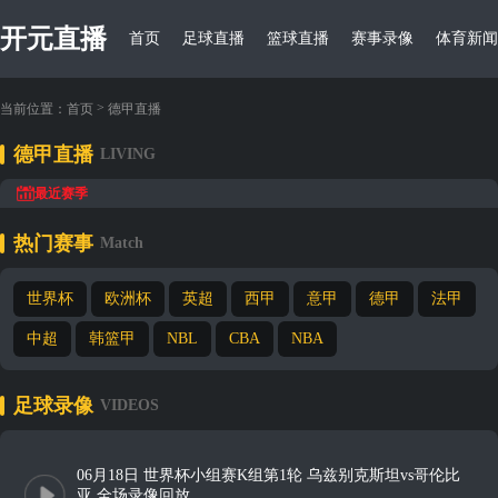
开元直播
首页
足球直播
篮球直播
赛事录像
体育新闻
>
当前位置：
首页
德甲直播
德甲直播
LIVING
最近赛季
热门赛事
Match
世界杯
欧洲杯
英超
西甲
意甲
德甲
法甲
中超
韩篮甲
NBL
CBA
NBA
足球录像
VIDEOS
06月18日 世界杯小组赛K组第1轮 乌兹别克斯坦vs哥伦比
亚 全场录像回放