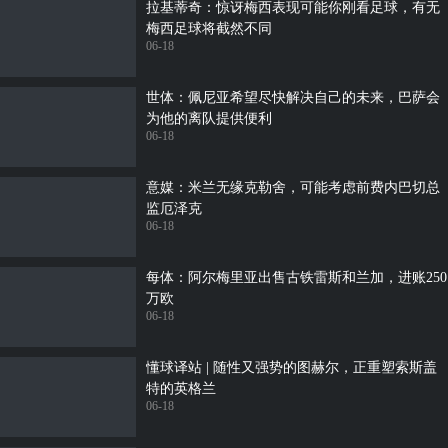
拉基蒂奇：惊讶梅西表现可能你刚看足球，有无
梅西足球将截然不同
06-18
世体：佩尼亚希望尽快解决自己的未来，巴萨会
为他的离队提供便利
06-18
意媒：米兰无缘克勒舍，可能考虑前费内巴切总
监厄泽克
06-18
每体：阿尔梅里亚出售古铁雷斯和兰加，进账250
万欧
06-18
懂球译站 | 随性又强势的图赫尔，正重塑索斯盖
特的英格兰
06-18