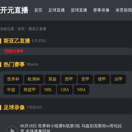
开元直播
首页
足球直播
篮球直播
赛事录像
体育新闻
>
当前位置：
首页
斯亚乙直播
斯亚乙直播
LIVING
最近赛季
热门赛事
Match
世界杯
欧洲杯
英超
西甲
意甲
德甲
法甲
中超
韩篮甲
NBL
CBA
NBA
足球录像
VIDEOS
06月18日 世界杯小组赛K组第1轮 乌兹别克斯坦vs哥伦比
亚 全场录像回放