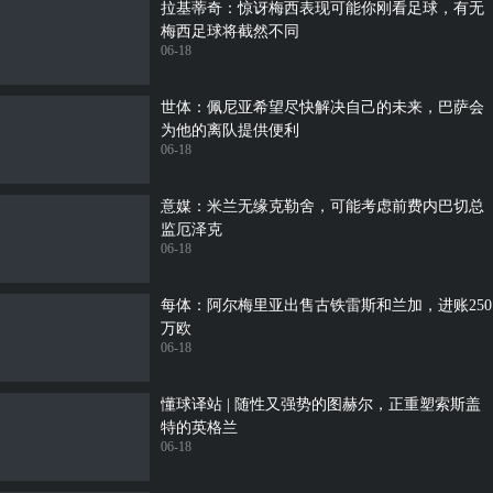
拉基蒂奇：惊讶梅西表现可能你刚看足球，有无
梅西足球将截然不同
06-18
世体：佩尼亚希望尽快解决自己的未来，巴萨会
为他的离队提供便利
06-18
意媒：米兰无缘克勒舍，可能考虑前费内巴切总
监厄泽克
06-18
每体：阿尔梅里亚出售古铁雷斯和兰加，进账250
万欧
06-18
懂球译站 | 随性又强势的图赫尔，正重塑索斯盖
特的英格兰
06-18