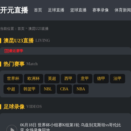
开元直播
首页
足球直播
篮球直播
赛事录像
体育新闻
>
当前位置：
首页
澳昆U23直播
澳昆U23直播
LIVING
最近赛季
热门赛事
Match
世界杯
欧洲杯
英超
西甲
意甲
德甲
法甲
中超
韩篮甲
NBL
CBA
NBA
足球录像
VIDEOS
06月18日 世界杯小组赛K组第1轮 乌兹别克斯坦vs哥伦比
亚 全场录像回放