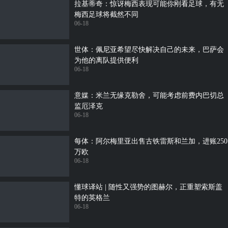
拉基蒂奇：惊讶梅西表现可能你刚看足球，有无
梅西足球将截然不同
06-18
世体：佩尼亚希望尽快解决自己的未来，巴萨会
为他的离队提供便利
06-18
意媒：米兰无缘克勒舍，可能考虑前费内巴切总
监厄泽克
06-18
每体：阿尔梅里亚出售古铁雷斯和兰加，进账250
万欧
06-18
懂球译站 | 随性又强势的图赫尔，正重塑索斯盖
特的英格兰
06-18