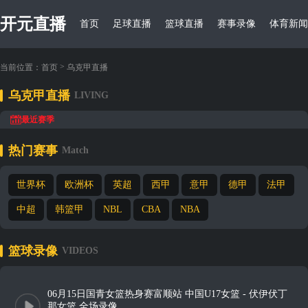
开元直播
首页
足球直播
篮球直播
赛事录像
体育新闻
>
当前位置：
首页
乌克甲直播
乌克甲直播
LIVING
最近赛季
热门赛事
Match
世界杯
欧洲杯
英超
西甲
意甲
德甲
法甲
中超
韩篮甲
NBL
CBA
NBA
篮球录像
VIDEOS
06月15日国青女篮热身赛富顺站 中国U17女篮 - 伏伊伏丁
那女篮 全场录像