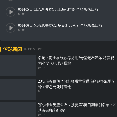
06月05日 CBA总决赛G5 上海vs广厦 全场录像回放
06-06
06月06日 NBA总决赛G2 尼克斯vs马刺 全场录像回放
06-06
篮球新闻
HOT NEWS
名记：爵士在强烈考虑用2号签选布泽尔 将其视
为小贾伦的理想搭档
06-18
29队准备截胡？分析师曝雷霆瞄准密歇根冠军前
锋：普总死死盯着他
06-18
塞尔维亚男篮公布世预赛第3窗口期集训名单：约
基奇&约维奇领衔
06-18