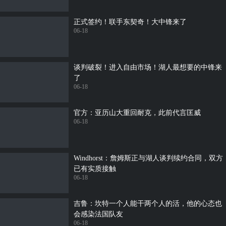
正式签约！联手东契奇！大中锋来了
06-18
谈判破裂！进入自由市场！湖人最想要的中锋来
了
06-18
官方：亚历山大重回耐克，此前代言匡威
06-18
Windhorst：詹姆斯正与湖人谈判续约合同，双方
已有实质接触
06-18
吉鲁：坎特一个人能干两个人的活，他的心态也
会感染法国队友
06-18