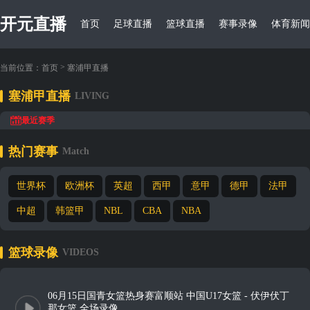
开元直播
首页
足球直播
篮球直播
赛事录像
体育新闻
>
当前位置：
首页
塞浦甲直播
塞浦甲直播
LIVING
最近赛季
热门赛事
Match
世界杯
欧洲杯
英超
西甲
意甲
德甲
法甲
中超
韩篮甲
NBL
CBA
NBA
篮球录像
VIDEOS
06月15日国青女篮热身赛富顺站 中国U17女篮 - 伏伊伏丁
那女篮 全场录像