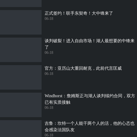
正式签约！联手东契奇！大中锋来了
06-18
谈判破裂！进入自由市场！湖人最想要的中锋来
了
06-18
官方：亚历山大重回耐克，此前代言匡威
06-18
Windhorst：詹姆斯正与湖人谈判续约合同，双方
已有实质接触
06-18
吉鲁：坎特一个人能干两个人的活，他的心态也
会感染法国队友
06-18