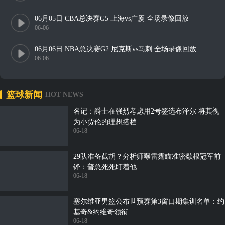
06月05日 CBA总决赛G5 上海vs广厦 全场录像回放
06-06
06月06日 NBA总决赛G2 尼克斯vs马刺 全场录像回放
06-06
篮球新闻
HOT NEWS
名记：爵士在强烈考虑用2号签选布泽尔 将其视
为小贾伦的理想搭档
06-18
29队准备截胡？分析师曝雷霆瞄准密歇根冠军前
锋：普总死死盯着他
06-18
塞尔维亚男篮公布世预赛第3窗口期集训名单：约
基奇&约维奇领衔
06-18