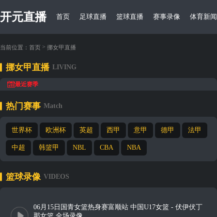
开元直播
首页
足球直播
篮球直播
赛事录像
体育新闻
>
当前位置：
首页
挪女甲直播
挪女甲直播
LIVING
最近赛季
热门赛事
Match
世界杯
欧洲杯
英超
西甲
意甲
德甲
法甲
中超
韩篮甲
NBL
CBA
NBA
篮球录像
VIDEOS
06月15日国青女篮热身赛富顺站 中国U17女篮 - 伏伊伏丁
那女篮 全场录像