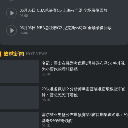
06月05日 CBA总决赛G5 上海vs广厦 全场录像回放
06-06
06月06日 NBA总决赛G2 尼克斯vs马刺 全场录像回放
06-06
篮球新闻
HOT NEWS
名记：爵士在强烈考虑用2号签选布泽尔 将其视
为小贾伦的理想搭档
06-18
29队准备截胡？分析师曝雷霆瞄准密歇根冠军前
锋：普总死死盯着他
06-18
塞尔维亚男篮公布世预赛第3窗口期集训名单：约
基奇&约维奇领衔
06-18