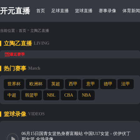
开元直播
首页
足球直播
篮球直播
赛事录像
体育新闻
>
当前位置：
首页
立陶乙直播
立陶乙直播
LIVING
最近赛季
热门赛事
Match
世界杯
欧洲杯
英超
西甲
意甲
德甲
法甲
中超
韩篮甲
NBL
CBA
NBA
篮球录像
VIDEOS
06月15日国青女篮热身赛富顺站 中国U17女篮 - 伏伊伏丁
那女篮 全场录像