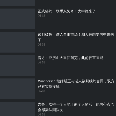
正式签约！联手东契奇！大中锋来了
06-18
谈判破裂！进入自由市场！湖人最想要的中锋来
了
06-18
官方：亚历山大重回耐克，此前代言匡威
06-18
Windhorst：詹姆斯正与湖人谈判续约合同，双方
已有实质接触
06-18
吉鲁：坎特一个人能干两个人的活，他的心态也
会感染法国队友
06-18