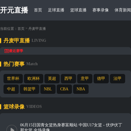
开元直播
首页
足球直播
篮球直播
赛事录像
体育新闻
>
当前位置：
首页
丹麦甲直播
丹麦甲直播
LIVING
最近赛季
热门赛事
Match
世界杯
欧洲杯
英超
西甲
意甲
德甲
法甲
中超
韩篮甲
NBL
CBA
NBA
篮球录像
VIDEOS
06月15日国青女篮热身赛富顺站 中国U17女篮 - 伏伊伏丁
那女篮 全场录像