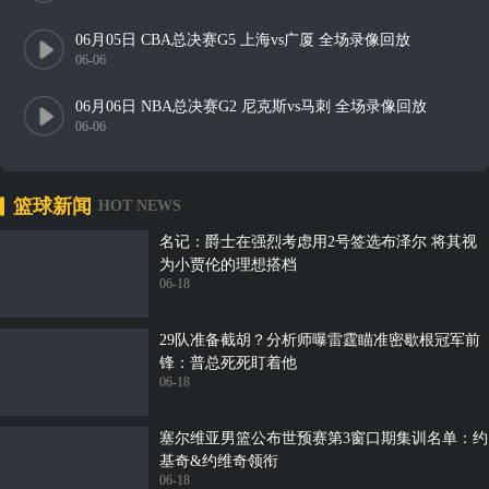
06月05日 CBA总决赛G5 上海vs广厦 全场录像回放
06-06
06月06日 NBA总决赛G2 尼克斯vs马刺 全场录像回放
06-06
篮球新闻
HOT NEWS
名记：爵士在强烈考虑用2号签选布泽尔 将其视
为小贾伦的理想搭档
06-18
29队准备截胡？分析师曝雷霆瞄准密歇根冠军前
锋：普总死死盯着他
06-18
塞尔维亚男篮公布世预赛第3窗口期集训名单：约
基奇&约维奇领衔
06-18