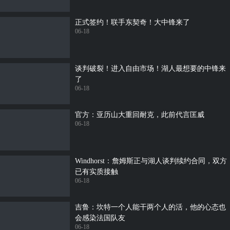
正式签约！联手东契奇！大中锋来了
06-18
谈判破裂！进入自由市场！湖人最想要的中锋来
了
06-18
官方：亚历山大重回耐克，此前代言匡威
06-18
Windhorst：詹姆斯正与湖人谈判续约合同，双方
已有实质接触
06-18
吉鲁：坎特一个人能干两个人的活，他的心态也
会感染法国队友
06-18