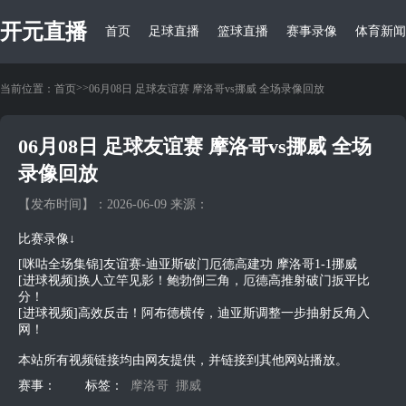
开元直播
首页
足球直播
篮球直播
赛事录像
体育新闻
>
>
当前位置：
首页
06月08日 足球友谊赛 摩洛哥vs挪威 全场录像回放
06月08日 足球友谊赛 摩洛哥vs挪威 全场
录像回放
【发布时间】：2026-06-09 来源：
比赛录像↓
[咪咕全场集锦]友谊赛-迪亚斯破门厄德高建功 摩洛哥1-1挪威
[进球视频]换人立竿见影！鲍勃倒三角，厄德高推射破门扳平比
分！
[进球视频]高效反击！阿布德横传，迪亚斯调整一步抽射反角入
网！
本站所有视频链接均由网友提供，并链接到其他网站播放。
赛事：
标签：
摩洛哥
挪威