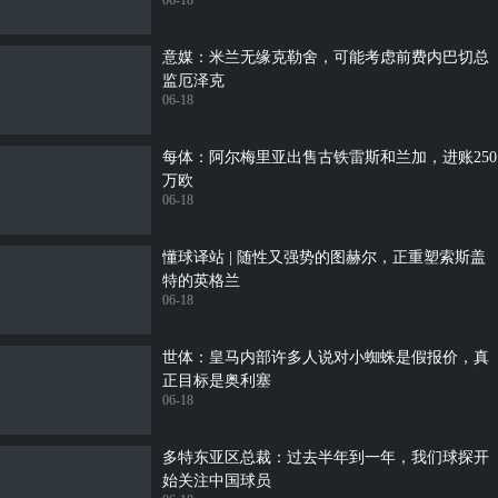
06-18
意媒：米兰无缘克勒舍，可能考虑前费内巴切总
监厄泽克
06-18
每体：阿尔梅里亚出售古铁雷斯和兰加，进账250
万欧
06-18
懂球译站 | 随性又强势的图赫尔，正重塑索斯盖
特的英格兰
06-18
世体：皇马内部许多人说对小蜘蛛是假报价，真
正目标是奥利塞
06-18
多特东亚区总裁：过去半年到一年，我们球探开
始关注中国球员