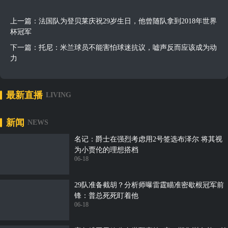
上一篇：
法国队为登贝莱庆祝29岁生日，他曾随队拿到2018年世界
杯冠军
下一篇：
托尼：米兰球员不能害怕球迷抗议，嘘声反而应该成为动
力
最新直播
LIVING
新闻
NEWS
名记：爵士在强烈考虑用2号签选布泽尔 将其视
为小贾伦的理想搭档
06-18
29队准备截胡？分析师曝雷霆瞄准密歇根冠军前
锋：普总死死盯着他
06-18