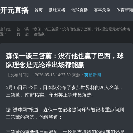
开元直播
首页
足球直播
篮球直播
赛事录像
体育新闻
>
>
当前位
首
英
森保一谈三笘薰：没有他也赢了巴西，球队理念是无论谁出场
置：
页
超
都能赢
森保一谈三笘薰：没有他也赢了巴西，球
队理念是无论谁出场都能赢
【发布时间】：2026-05-15 14:27:59 来源：
英超新闻
5月15日讯
今日，日本队公布了参加世界杯的26人名单，
三笘薰、南野拓实、守田英正等球员落选。
据“进球网”报道，森保一在记者提问环节被记者重点问到
三笘薰的落选，他解释道：
三笘薰的重要性显而易见，无论是支持我们的球迷们还是