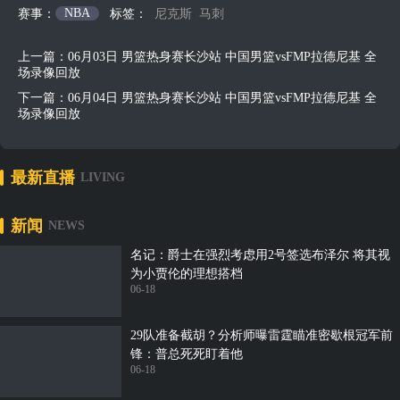
NBA
赛事：
标签：
尼克斯
马刺
上一篇：
06月03日 男篮热身赛长沙站 中国男篮vsFMP拉德尼基 全
场录像回放
下一篇：
06月04日 男篮热身赛长沙站 中国男篮vsFMP拉德尼基 全
场录像回放
最新直播
LIVING
新闻
NEWS
名记：爵士在强烈考虑用2号签选布泽尔 将其视
为小贾伦的理想搭档
06-18
29队准备截胡？分析师曝雷霆瞄准密歇根冠军前
锋：普总死死盯着他
06-18