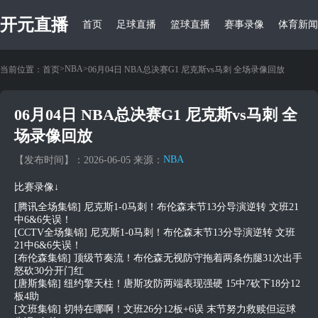
开元直播
首页
足球直播
篮球直播
赛事录像
体育新闻
>
NBA
>
当前位置：
首页
06月04日 NBA总决赛G1 尼克斯vs马刺 全场录像回放
06月04日 NBA总决赛G1 尼克斯vs马刺 全
场录像回放
NBA
【发布时间】：2026-06-05 来源：
比赛录像↓
[腾讯全场集锦] 尼克斯1-0马刺！布伦森末节13分导演逆转 文班21
中6&6失误！
[CCTV全场集锦] 尼克斯1-0马刺！布伦森末节13分导演逆转 文班
21中6&6失误！
[布伦森集锦] 顶级节奏流！布伦森无视防守拖着两条伤腿31次出手
怒砍30分开门红
[唐斯集锦] 纽约擎天柱！唐斯攻防两端表现强硬 15中7砍下18分12
板4助
[文班集锦] 切特在哪啊！文班26分12板+6误 末节努力救赎但运球