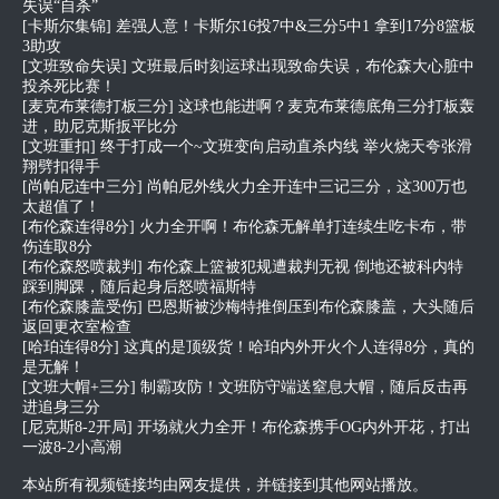
失误“自杀”
[卡斯尔集锦] 差强人意！卡斯尔16投7中&三分5中1 拿到17分8篮板
3助攻
[文班致命失误] 文班最后时刻运球出现致命失误，布伦森大心脏中
投杀死比赛！
[麦克布莱德打板三分] 这球也能进啊？麦克布莱德底角三分打板轰
进，助尼克斯扳平比分
[文班重扣] 终于打成一个~文班变向启动直杀内线 举火烧天夸张滑
翔劈扣得手
[尚帕尼连中三分] 尚帕尼外线火力全开连中三记三分，这300万也
太超值了！
[布伦森连得8分] 火力全开啊！布伦森无解单打连续生吃卡布，带
伤连取8分
[布伦森怒喷裁判] 布伦森上篮被犯规遭裁判无视 倒地还被科内特
踩到脚踝，随后起身后怒喷福斯特
[布伦森膝盖受伤] 巴恩斯被沙梅特推倒压到布伦森膝盖，大头随后
返回更衣室检查
[哈珀连得8分] 这真的是顶级货！哈珀内外开火个人连得8分，真的
是无解！
[文班大帽+三分] 制霸攻防！文班防守端送窒息大帽，随后反击再
进追身三分
[尼克斯8-2开局] 开场就火力全开！布伦森携手OG内外开花，打出
一波8-2小高潮
本站所有视频链接均由网友提供，并链接到其他网站播放。