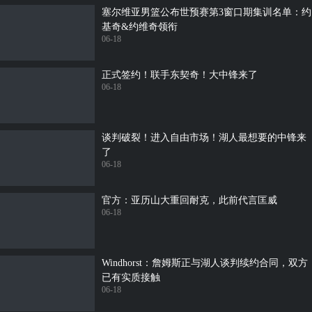
塞尔维亚男篮公布世预赛第3窗口期集训名单：约
基奇&约维奇领衔
06-18
正式签约！联手东契奇！大中锋来了
06-18
谈判破裂！进入自由市场！湖人最想要的中锋来
了
06-18
官方：亚历山大重回耐克，此前代言匡威
06-18
Windhorst：詹姆斯正与湖人谈判续约合同，双方
已有实质接触
06-18