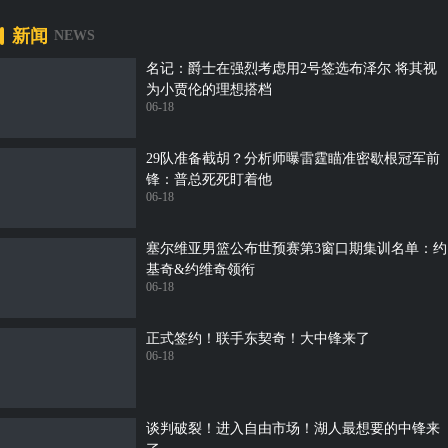
新闻
NEWS
名记：爵士在强烈考虑用2号签选布泽尔 将其视
为小贾伦的理想搭档
06-18
29队准备截胡？分析师曝雷霆瞄准密歇根冠军前
锋：普总死死盯着他
06-18
塞尔维亚男篮公布世预赛第3窗口期集训名单：约
基奇&约维奇领衔
06-18
正式签约！联手东契奇！大中锋来了
06-18
谈判破裂！进入自由市场！湖人最想要的中锋来