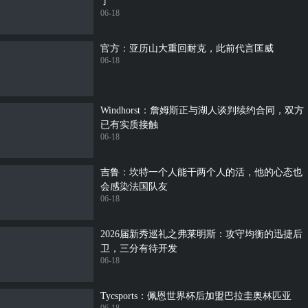
了
06-18
官方：亚历山大重回耐克，此前代言匡威
06-18
Windhorst：詹姆斯正与湖人谈判续约合同，双方
已有实质接触
06-18
吉鲁：坎特一个人能干两个人的活，他的心态也
会感染法国队友
06-18
2026届新秀巡礼之弗莱明斯：攻守均衡的迅捷后
卫，三分有待开发
06-18
Tycsports：佩恩世界杯后加盟巴拉圭奥林匹亚