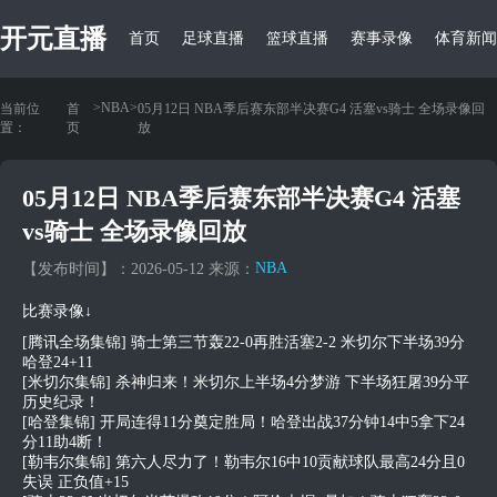
开元直播
首页
足球直播
篮球直播
赛事录像
体育新闻
>
NBA
>
当前位
首
05月12日 NBA季后赛东部半决赛G4 活塞vs骑士 全场录像回
置：
页
放
05月12日 NBA季后赛东部半决赛G4 活塞
vs骑士 全场录像回放
NBA
【发布时间】：2026-05-12 来源：
比赛录像↓
[腾讯全场集锦] 骑士第三节轰22-0再胜活塞2-2 米切尔下半场39分
哈登24+11
[米切尔集锦] 杀神归来！米切尔上半场4分梦游 下半场狂屠39分平
历史纪录！
[哈登集锦] 开局连得11分奠定胜局！哈登出战37分钟14中5拿下24
分11助4断！
[勒韦尔集锦] 第六人尽力了！勒韦尔16中10贡献球队最高24分且0
失误 正负值+15