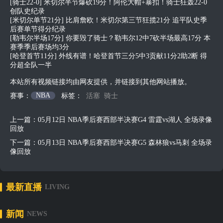
[骑士22-0] 米切尔半节爆砍19分！阿伦大帽+暴扣！骑士狂轰22-0
创队史纪录
[米切尔单节21分] 比肩詹欧！米切尔第三节狂揽21分 追平队史季
后赛单节得分纪录
[勒韦尔半场17分] 你要毁了骑士？勒韦尔12中7砍半场最高17分 本
赛季季后赛场均3分
[哈登首节11分] 外线有谱！哈登首节三分5中3贡献11分2助2断 得
分超全队一半
本站所有视频链接均由网友提供，并链接到其他网站播放。
NBA
赛事：
标签：
活塞
骑士
上一篇：
05月12日 NBA季后赛西部半决赛G4 雷霆vs湖人 全场录像
回放
下一篇：
05月13日 NBA季后赛西部半决赛G5 森林狼vs马刺 全场录
像回放
最新直播
LIVING
新闻
NEWS