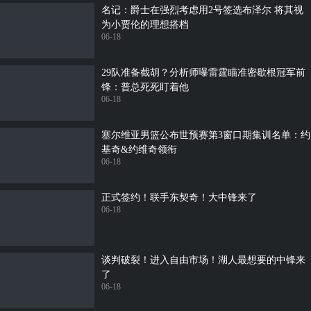
名记：爵士在强烈考虑用2号签选布泽尔 将其视
为小贾伦的理想搭档
06-18
29队准备截胡？分析师曝雷霆瞄准密歇根冠军前
锋：普总死死盯着他
06-18
塞尔维亚男篮公布世预赛第3窗口期集训名单：约
基奇&约维奇领衔
06-18
正式签约！联手东契奇！大中锋来了
06-18
谈判破裂！进入自由市场！湖人最想要的中锋来
了
06-18