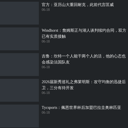
官方：亚历山大重回耐克，此前代言匡威
06-18
Windhorst：詹姆斯正与湖人谈判续约合同，双方
已有实质接触
06-18
吉鲁：坎特一个人能干两个人的活，他的心态也
会感染法国队友
06-18
2026届新秀巡礼之弗莱明斯：攻守均衡的迅捷后
卫，三分有待开发
06-18
Tycsports：佩恩世界杯后加盟巴拉圭奥林匹亚
06-18