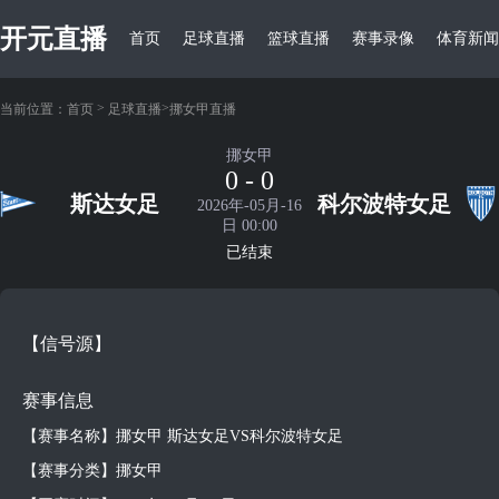
开元直播
首页
足球直播
篮球直播
赛事录像
体育新闻
>
>
当前位置：
首页
足球直播
挪女甲直播
挪女甲
0 - 0
斯达女足
科尔波特女足
2026年-05月-16
日 00:00
已结束
【信号源】
赛事信息
【赛事名称】挪女甲 斯达女足VS科尔波特女足
【赛事分类】挪女甲