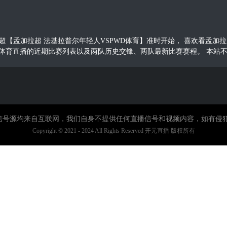
5，孟加拉超【孟加拉超 法基拉普尔年轻人VSPWD体育】准时开始， 喜欢
D体育直播的近期比赛列表以及两队历史交锋、两队最新比赛赛程。 本站
直播信号源均来自互联网，我们自身不提供任何直播信号和视频内容，如有侵
Copyright © 2021 - 2024 All Rights Reserved 开元直播 版权所有