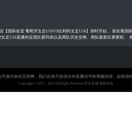
0，国际友谊【国际友谊 葡萄牙女足U16VS比利时女足U16】准时开始， 
时女足U16直播的近期比赛列表以及两队历史交锋、两队最新比赛赛程。
直播信号源均来自互联网，我们自身不提供任何直播信号和视频内容，如有侵
Copyright © 2021 - 2024 All Rights Reserved 开元直播 版权所有