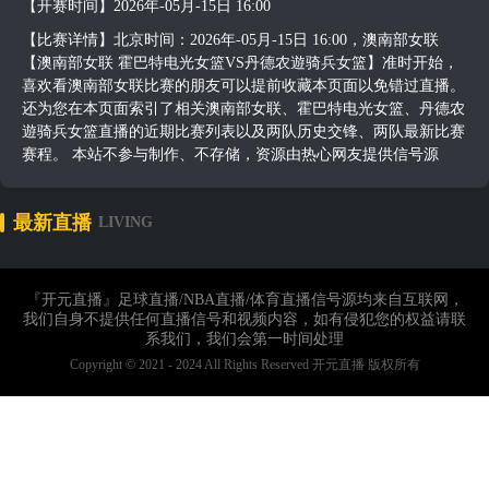
【开赛时间】2026年-05月-15日 16:00
【比赛详情】北京时间：2026年-05月-15日 16:00，澳南部女联
【澳南部女联 霍巴特电光女篮VS丹德农遊骑兵女篮】准时开始，
喜欢看澳南部女联比赛的朋友可以提前收藏本页面以免错过直播。
还为您在本页面索引了相关澳南部女联、霍巴特电光女篮、丹德农
遊骑兵女篮直播的近期比赛列表以及两队历史交锋、两队最新比赛
赛程。 本站不参与制作、不存储，资源由热心网友提供信号源
最新直播
LIVING
『开元直播』足球直播/NBA直播/体育直播信号源均来自互联网，
我们自身不提供任何直播信号和视频内容，如有侵犯您的权益请联
系我们，我们会第一时间处理
Copyright © 2021 - 2024 All Rights Reserved 开元直播 版权所有