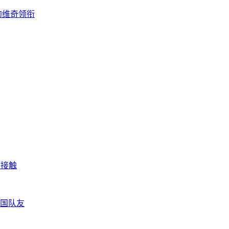
约维奇领衔
质接触
国队友