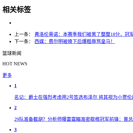
相关标签
上一条：
弗洛伦蒂诺：本赛季我们被黑了整整18分，冠
下一条：
西媒：费尔明被换下后爆粗辱骂皇马！
篮球新闻
HOT NEWS
更多
1
名记：爵士在强烈考虑用2号签选布泽尔 将其视为小贾伦
2
29队准备截胡？分析师曝雷霆瞄准密歇根冠军前锋：普
3