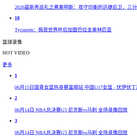
2026届新秀巡礼之弗莱明斯：攻守均衡的迅捷后卫，三
10
Tycsports：佩恩世界杯后加盟巴拉圭奥林匹亚
篮球录像
HOT VIDEO
更多
1
06月15日国青女篮热身赛富顺站 中国U17女篮 - 伏伊伏
2
06月14日 NBA总决赛G5 尼克斯vs马刺 全场录像回放
3
06月14日 NBA总决赛G5 尼克斯vs马刺 全场录像回放