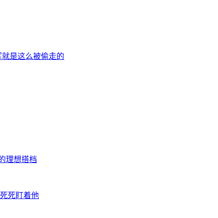
军就是这么被偷走的
的理想搭档
总死死盯着他