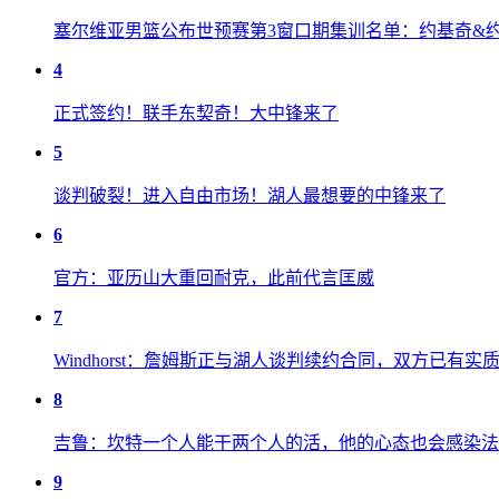
塞尔维亚男篮公布世预赛第3窗口期集训名单：约基奇&
4
正式签约！联手东契奇！大中锋来了
5
谈判破裂！进入自由市场！湖人最想要的中锋来了
6
官方：亚历山大重回耐克，此前代言匡威
7
Windhorst：詹姆斯正与湖人谈判续约合同，双方已有实
8
吉鲁：坎特一个人能干两个人的活，他的心态也会感染法
9