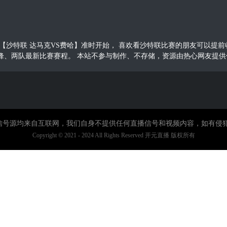
15，沙特联【沙特联 达马克VS费哈】准时开始， 喜欢看沙特联比赛的朋友可
锋、两队最新比赛赛程。 本站不参与制作、不存储，资源由热心网友提供
直播信号源均来自互联网，我们自身不提供任何直播信号和视频内容，如有侵
Copyright © 2021 - 2024 All Rights Reserved 开元直播 版权所有