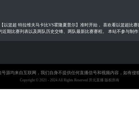
00，以篮超【以篮超 特拉维夫马卡比VS霍隆夏普尔】准时开始， 喜欢看以篮
的近期比赛列表以及两队历史交锋、两队最新比赛赛程。 本站不参与制
直播信号源均来自互联网，我们自身不提供任何直播信号和视频内容，如有侵
Copyright © 2021 - 2024 All Rights Reserved 开元直播 版权所有